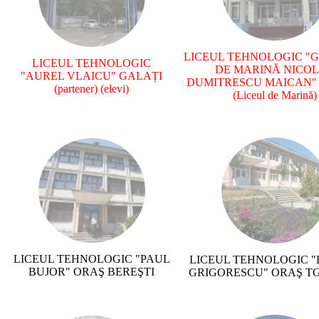
LICEUL TEHNOLOGIC "
LICEUL TEHNOLOGIC
DE MARINĂ NICO
"AUREL VLAICU" GALAȚI
DUMITRESCU MAICAN"
(partener)
(elevi)
(Liceul de Marină)
LICEUL TEHNOLOGIC "PAUL
LICEUL TEHNOLOGIC "
BUJOR" ORAŞ BEREŞTI
GRIGORESCU" ORAŞ T